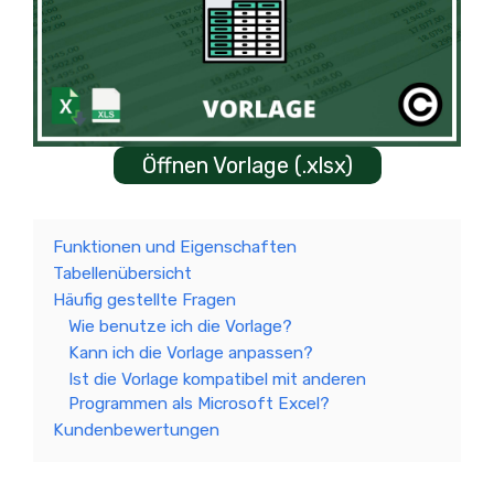
Öffnen Vorlage (.xlsx)
Funktionen und Eigenschaften
Tabellenübersicht
Häufig gestellte Fragen
Wie benutze ich die Vorlage?
Kann ich die Vorlage anpassen?
Ist die Vorlage kompatibel mit anderen
Programmen als Microsoft Excel?
Kundenbewertungen