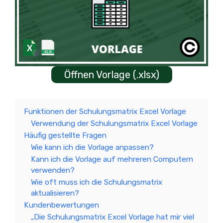
Öffnen Vorlage (.xlsx)
Funktionen der Schulungsmatrix Excel Vorlage
Verwendung der Schulungsmatrix Excel Vorlage
Häufig gestellte Fragen
Wie kann ich die Vorlage anpassen?
Kann ich die Vorlage auf mehreren Computern
verwenden?
Wie oft muss ich die Schulungsmatrix
aktualisieren?
Kundenbewertungen
„Die Schulungsmatrix Excel Vorlage hat mir viel